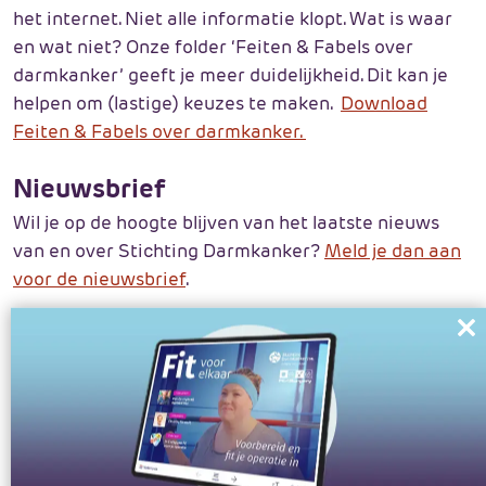
het internet. Niet alle informatie klopt. Wat is waar
en wat niet? Onze folder ‘Feiten & Fabels over
darmkanker’ geeft je meer duidelijkheid. Dit kan je
helpen om (lastige) keuzes te maken.
Download
Feiten & Fabels over darmkanker.
Nieuwsbrief
Wil je op de hoogte blijven van het laatste nieuws
van en over Stichting Darmkanker?
Meld je dan aan
voor de nieuwsbrief
.
Word vrijwilliger
Cl
th
Wil jij je ook inzetten voor anderen die getroffen zijn
m
door darmkanker? Meld je aan als vrijwilliger bij
Stichting Darmkanker. Stuur een e-mail onder
vermelding van ‘vrijwilliger’ naar
info@darmkanker.nl
.