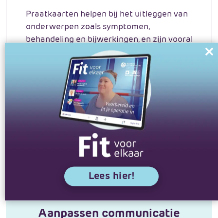
Praatkaarten helpen bij het uitleggen van
onderwerpen zoals symptomen,
behandeling en bijwerkingen, en zijn vooral
nuttig voor mensen met beperkte
Cl
gezondheidsvaardigheden.
th
m
Bekijk de praatkaarten en hoe
je ze kunt gebruiken in
gesprekken met patiënten.
Lees hier!
Aanpassen communicatie